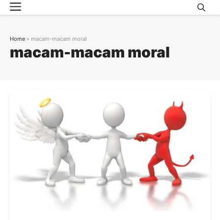
Menu
Skip
to
content
Home
»
macam-macam moral
macam-macam moral