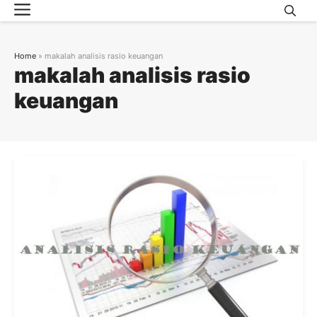
Menu
Skip
to
content
Home
»
makalah analisis rasio keuangan
makalah analisis rasio
keuangan