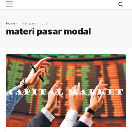
Menu
Skip
to
content
Home
»
materi pasar modal
materi pasar modal