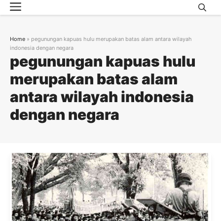
Menu
Skip
to
content
Home
»
pegunungan kapuas hulu merupakan batas alam antara wilayah
indonesia dengan negara
pegunungan kapuas hulu
merupakan batas alam
antara wilayah indonesia
dengan negara