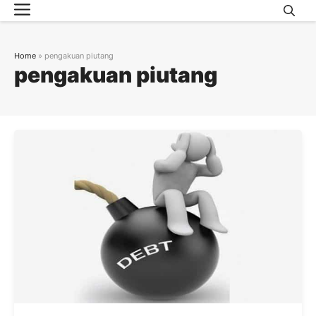
Menu
Skip
to
content
Home
»
pengakuan piutang
pengakuan piutang