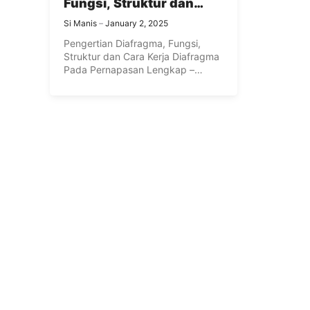
Fungsi, Struktur dan
Cara Kerja Diafragma
Si Manis
January 2, 2025
Pada Pernapasan
Pengertian Diafragma, Fungsi,
Lengkap
Struktur dan Cara Kerja Diafragma
Pada Pernapasan Lengkap –
Diafragma atau Thoracic ...