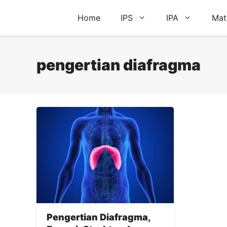
Skip
Home
IPS
IPA
Mat
to
content
pengertian diafragma
Pengertian Diafragma,