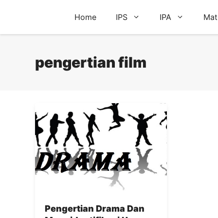
Skip
Home
IPS
IPA
Mat
to
content
pengertian film
Pengertian Drama Dan