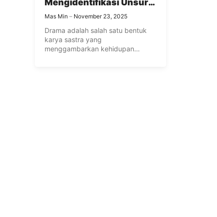
Mengidentifikasi Unsur-
Unsur Dalam
Mas Min
November 23, 2025
Pementasan Drama
Drama adalah salah satu bentuk
karya sastra yang
menggambarkan kehidupan
dengan menyampaikan konflik
melalui dialog. ...