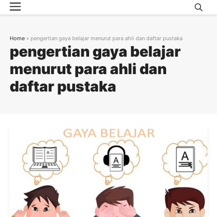
Menu
Skip
to
content
Home
»
pengertian gaya belajar menurut para ahli dan daftar pustaka
pengertian gaya belajar
menurut para ahli dan
daftar pustaka