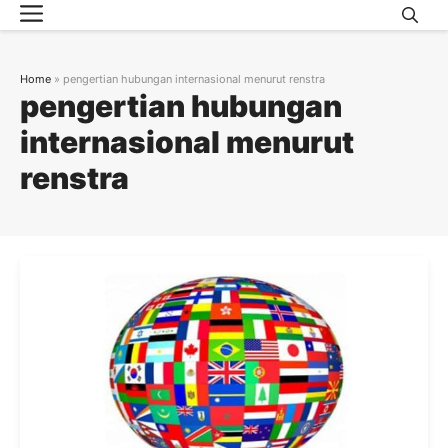
Menu
Skip
to
content
Home
»
pengertian hubungan internasional menurut renstra
pengertian hubungan
internasional menurut
renstra