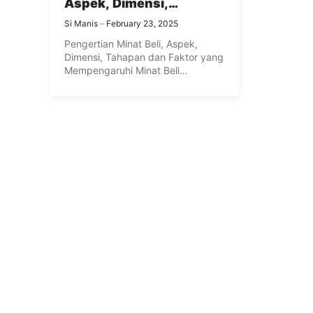
Aspek, Dimensi,
Tahapan dan Faktor
Si Manis
February 23, 2025
yang Mempengaruhi
Pengertian Minat Beli, Aspek,
Minat Beli Konsumen
Dimensi, Tahapan dan Faktor yang
Lengkap
Mempengaruhi Minat Beli
Konsumen Lengkap – ...