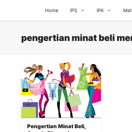
Skip
Home
IPS
IPA
Mat
to
content
pengertian minat beli me
Pengertian Minat Beli,