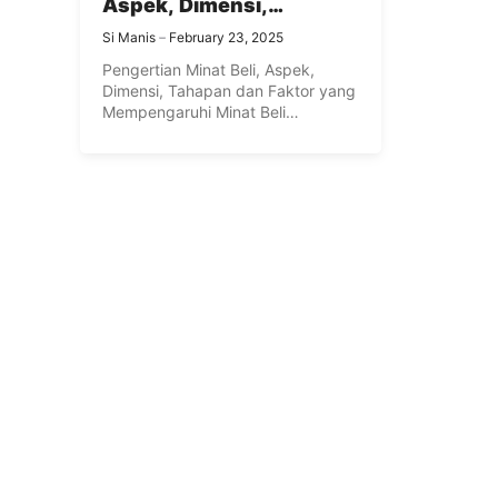
Aspek, Dimensi,
Tahapan dan Faktor
Si Manis
February 23, 2025
yang Mempengaruhi
Pengertian Minat Beli, Aspek,
Minat Beli Konsumen
Dimensi, Tahapan dan Faktor yang
Lengkap
Mempengaruhi Minat Beli
Konsumen Lengkap – ...