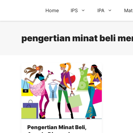
Skip
Home
IPS
IPA
Mat
to
content
pengertian minat beli me
Pengertian Minat Beli,