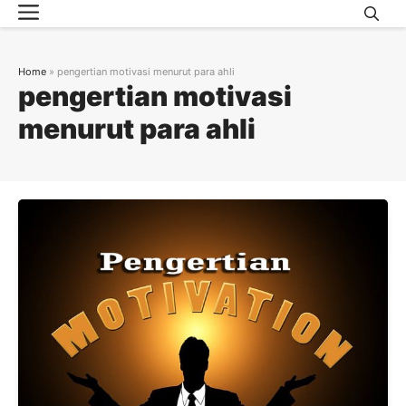
Menu
Skip
to
content
Home
»
pengertian motivasi menurut para ahli
pengertian motivasi
menurut para ahli