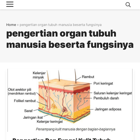
Menu
Skip
to
content
Home
»
pengertian organ tubuh manusia beserta fungsinya
pengertian organ tubuh
manusia beserta fungsinya