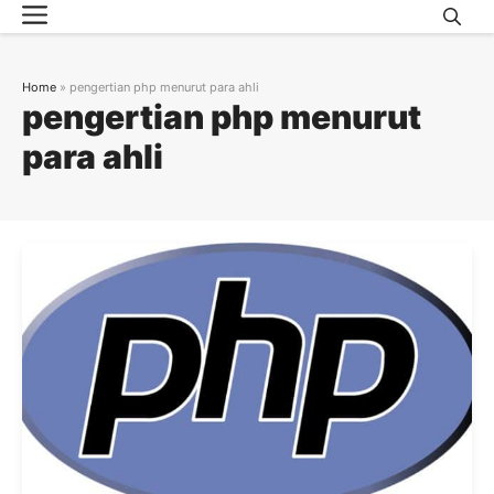
Menu
Skip
to
content
Home
»
pengertian php menurut para ahli
pengertian php menurut
para ahli