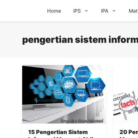
Skip
Home
IPS
IPA
Mat
to
content
pengertian sistem infor
15 Pengertian Sistem
20 Pen