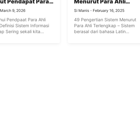
ut Pendapat Para
Menurut Para Ahli
erlengkap
Terlengkap
March 9, 2026
Si Manis
February 16, 2025
ui Pendpaat Para Ahli
49 Pengertian Sistem Menurut
efinisi Sistem Informasi
Para Ahli Terlengkap – Sistem
p Sering sekali kita
berasal dari bahasa Latin
 istilah tentang ...
(systēma) dan ...