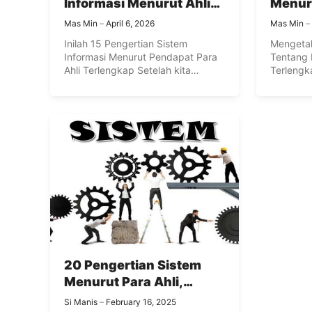
Informasi Menurut Ahli
Menur
Terlengkap dan Terbaru
Ahli T
Mas Min
April 6, 2026
Mas Min
2017
Inilah 15 Pengertian Sistem
Mengetah
Informasi Menurut Pendapat Para
Tentang D
Ahli Terlengkap Setelah kita
Terlengka
mengetahui pengertian Sistem ...
mendengar
20 Pengertian Sistem
Menurut Para Ahli,
Elemen dan Jenis-Jenis
Si Manis
February 16, 2025