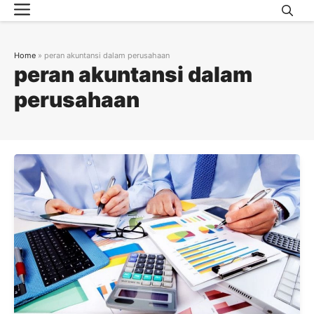
Menu
Skip
to
content
Home
»
peran akuntansi dalam perusahaan
peran akuntansi dalam
perusahaan