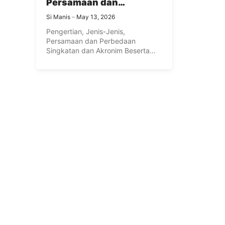
Persamaan dan
Perbedaan Singkatan
Si Manis
May 13, 2026
dan Akronim Beserta
Pengertian, Jenis-Jenis,
Contohnya Lengkap
Persamaan dan Perbedaan
Singkatan dan Akronim Beserta
Contohnya Lengkap – Kali ini kita
...