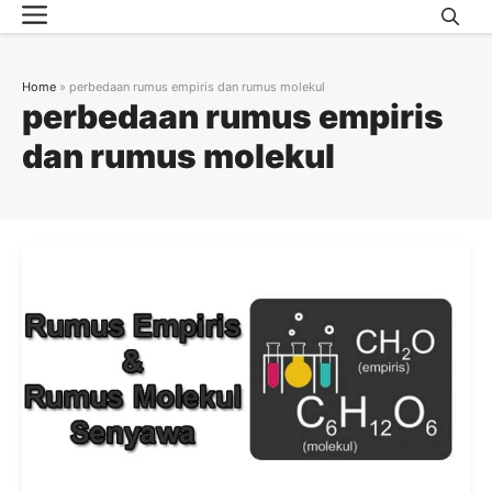
Menu
Skip
to
content
Home
»
perbedaan rumus empiris dan rumus molekul
perbedaan rumus empiris
dan rumus molekul