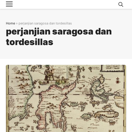
Menu
Skip
to
content
Home
»
perjanjian saragosa dan tordesillas
perjanjian saragosa dan
tordesillas