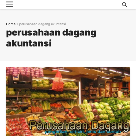
Menu
Skip
to
content
Home
»
perusahaan dagang akuntansi
perusahaan dagang
akuntansi