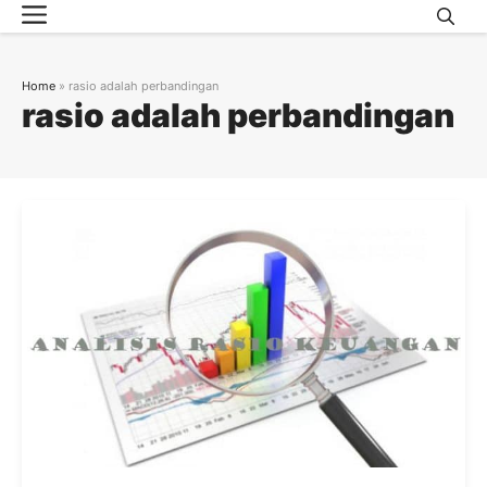
Menu
Skip
to
content
Home
»
rasio adalah perbandingan
rasio adalah perbandingan