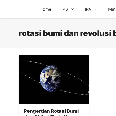
Skip
Home
IPS
IPA
Mat
to
content
rotasi bumi dan revolusi
Pengertian Rotasi Bumi