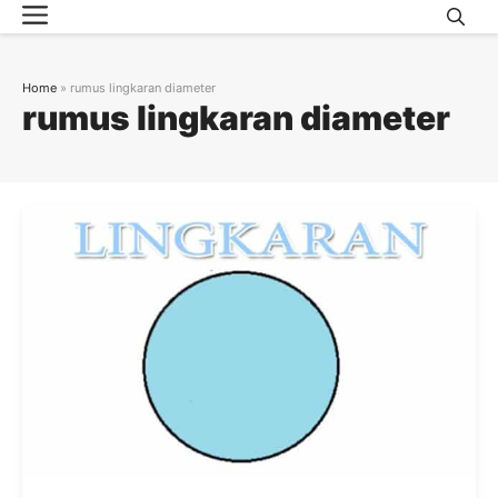
Menu
Skip
to
content
Home
»
rumus lingkaran diameter
rumus lingkaran diameter