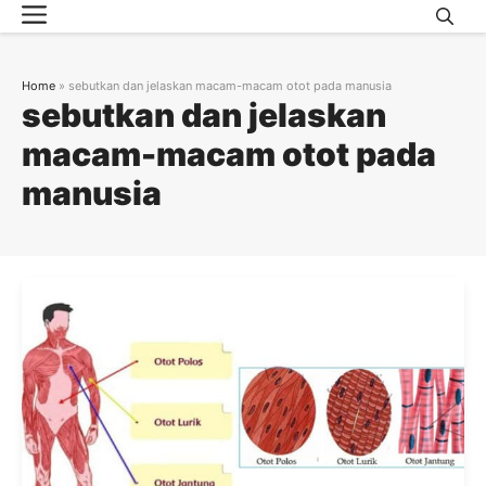
Menu
Skip
to
content
Home
»
sebutkan dan jelaskan macam-macam otot pada manusia
sebutkan dan jelaskan
macam-macam otot pada
manusia