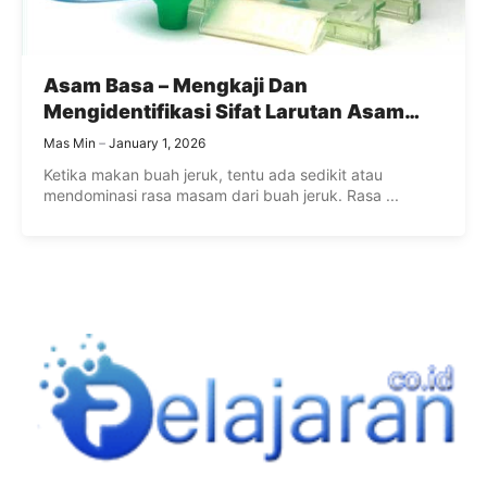
Asam Basa – Mengkaji Dan
Mengidentifikasi Sifat Larutan Asam
dan Basa
Mas Min
January 1, 2026
Ketika makan buah jeruk, tentu ada sedikit atau
mendominasi rasa masam dari buah jeruk. Rasa ...