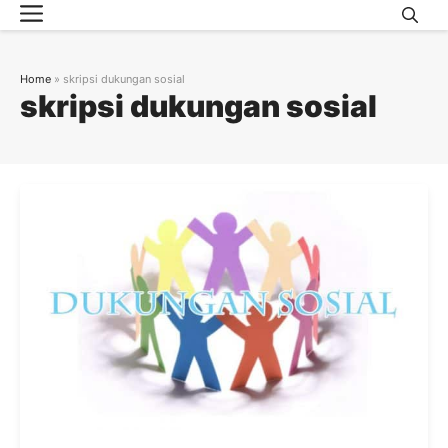
Menu
Skip
to
content
Home
»
skripsi dukungan sosial
skripsi dukungan sosial