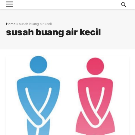
Menu
Skip
to
content
Home
»
susah buang air kecil
susah buang air kecil