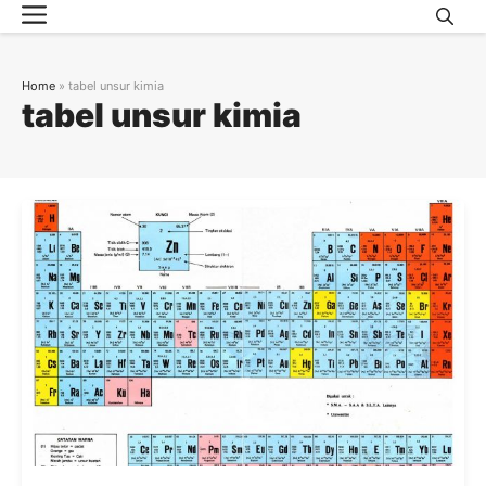
Menu
Skip
to
content
Home
»
tabel unsur kimia
tabel unsur kimia