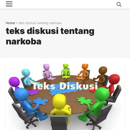
Menu
Skip
to
content
Home
»
teks diskusi tentang narkoba
teks diskusi tentang
narkoba