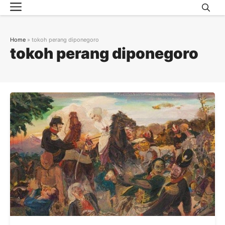
Menu
Skip
to
content
Home
»
tokoh perang diponegoro
tokoh perang diponegoro