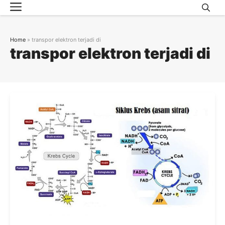
Menu
Skip
to
content
Home
»
transpor elektron terjadi di
transpor elektron terjadi di