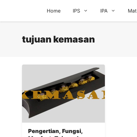
Skip
Home
IPS
IPA
Mat
to
content
tujuan kemasan
Pengertian, Fungsi,