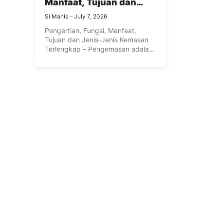
Manfaat, Tujuan dan
Jenis-Jenis Kemasan
Si Manis
July 7, 2026
Terlengkap
Pengertian, Fungsi, Manfaat,
Tujuan dan Jenis-Jenis Kemasan
Terlengkap – Pengemasan adalah
sistem yang terkoordinasi untuk ...