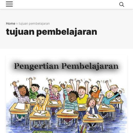
Menu
Skip
to
content
Home
»
tujuan pembelajaran
tujuan pembelajaran