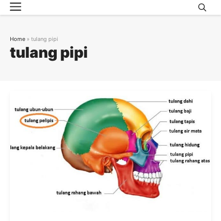
Menu
Skip
to
content
Home
»
tulang pipi
tulang pipi