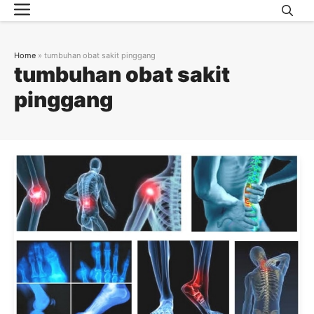
Menu
Skip
to
content
Home
»
tumbuhan obat sakit pinggang
tumbuhan obat sakit
pinggang