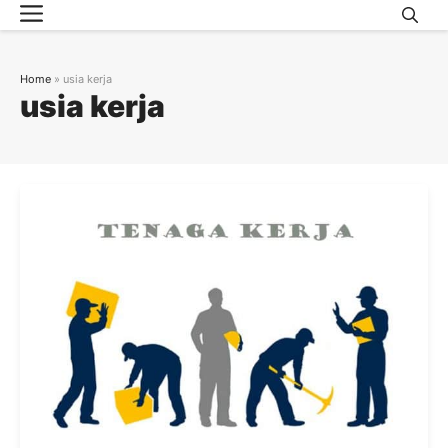
Menu
Skip
to
content
Home
»
usia kerja
usia kerja