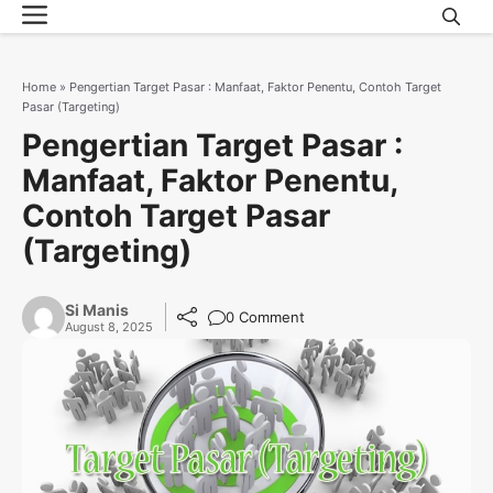
Menu
Skip
to
content
Home
»
Pengertian Target Pasar : Manfaat, Faktor Penentu, Contoh Target
Pasar (Targeting)
Pengertian Target Pasar :
Manfaat, Faktor Penentu,
Contoh Target Pasar
(Targeting)
Si Manis
0 Comment
August 8, 2025