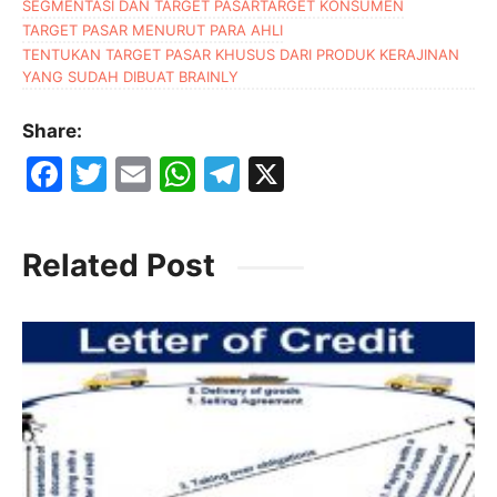
SEGMENTASI DAN TARGET PASAR
TARGET KONSUMEN
TARGET PASAR MENURUT PARA AHLI
TENTUKAN TARGET PASAR KHUSUS DARI PRODUK KERAJINAN
YANG SUDAH DIBUAT BRAINLY
Share:
F
T
E
W
T
X
a
w
m
h
el
c
itt
ai
at
e
Related Post
e
er
l
s
gr
b
A
a
o
p
m
o
p
k