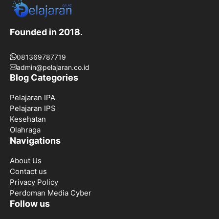
Founded in 2018.
081369787719
admin@pelajaran.co.id
Blog Categories
Pelajaran IPA
Pelajaran IPS
Kesehatan
Olahraga
Navigations
About Us
Contact us
Privacy Policy
Perdoman Media Cyber
Follow us