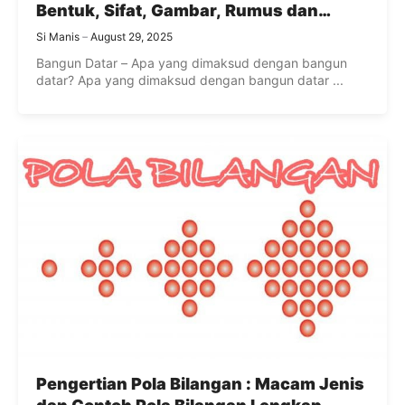
Bentuk, Sifat, Gambar, Rumus dan
Contoh Soal Bangun Datar
Si Manis
August 29, 2025
Bangun Datar – Apa yang dimaksud dengan bangun
datar? Apa yang dimaksud dengan bangun datar ...
Pengertian Pola Bilangan : Macam Jenis