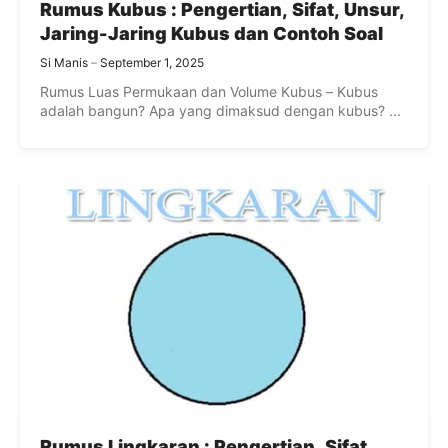
Rumus Kubus : Pengertian, Sifat, Unsur,
Jaring-Jaring Kubus dan Contoh Soal
Si Manis
September 1, 2025
Rumus Luas Permukaan dan Volume Kubus – Kubus
adalah bangun? Apa yang dimaksud dengan kubus? ...
Rumus Lingkaran : Pengertian, Sifat,