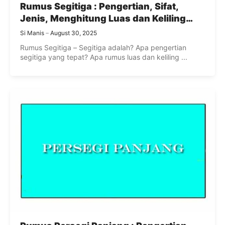
Rumus Segitiga : Pengertian, Sifat,
Jenis, Menghitung Luas dan Keliling
serta Contoh Soal Segitiga
Si Manis
August 30, 2025
Rumus Segitiga – Segitiga adalah? Apa pengertian
segitiga yang tepat? Apa rumus luas dan keliling ...