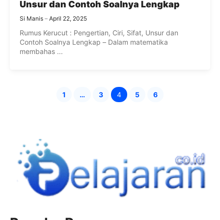
Unsur dan Contoh Soalnya Lengkap
Si Manis
April 22, 2025
Rumus Kerucut : Pengertian, Ciri, Sifat, Unsur dan
Contoh Soalnya Lengkap – Dalam matematika
membahas ...
1
…
3
4
5
6
Page
Page
Page
Page
Page