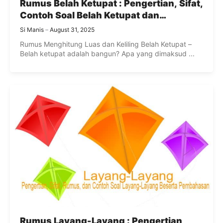
Rumus Belah Ketupat : Pengertian, Sifat,
Contoh Soal Belah Ketupat dan
Pembahasannya
Si Manis
August 31, 2025
Rumus Menghitung Luas dan Keliling Belah Ketupat –
Belah ketupat adalah bangun? Apa yang dimaksud ...
Rumus Layang-Layang : Pengertian,