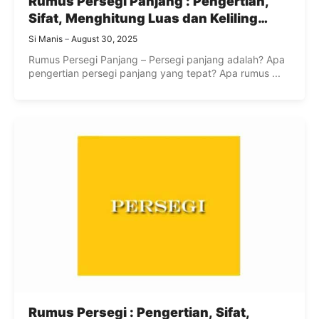
Rumus Persegi Panjang : Pengertian,
Sifat, Menghitung Luas dan Keliling
serta Contoh Soal Persegi Panjang
Si Manis
August 30, 2025
Rumus Persegi Panjang – Persegi panjang adalah? Apa
pengertian persegi panjang yang tepat? Apa rumus ...
Rumus Persegi : Pengertian, Sifat,