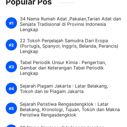
Popular Pos
34 Nama Rumah Adat ,Pakaian,Tarian Adat dan
Senjata Tradisional di Provinsi Indonesia
Lengkap
22 Tokoh Penjelajah Samudra Dari Eropa
(Portugis, Spanyol, Inggris, Belanda, Perancis)
Lengkap
Tabel Periodik Unsur Kimia : Pengertian,
Gambar dan Keterangan Tabel Periodik
Lengkap
Sejarah Piagam Jakarta : Latar Belakang,
Tokoh dan Isi Piagam Jakarta
Sejarah Peristiwa Rengasdengklok : Latar
Belakang, Kronologi, Tujuan, Tokoh dan Makna
Peristiwa Rengasdengklok