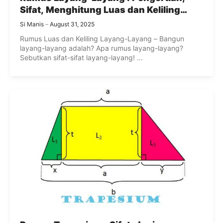
Sifat, Menghitung Luas dan Keliling
serta Contoh Soal Layang-Layang
Si Manis
August 31, 2025
Rumus Luas dan Keliling Layang-Layang – Bangun
layang-layang adalah? Apa rumus layang-layang?
Sebutkan sifat-sifat layang-layang! ...