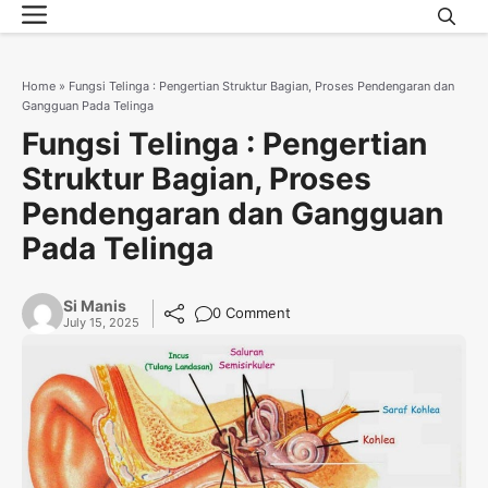
Menu
Skip
to
content
Home
»
Fungsi Telinga : Pengertian Struktur Bagian, Proses Pendengaran dan
Gangguan Pada Telinga
Fungsi Telinga : Pengertian
Struktur Bagian, Proses
Pendengaran dan Gangguan
Pada Telinga
Si Manis
0 Comment
July 15, 2025