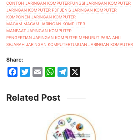
CONTOH JARINGAN KOMPUTER
FUNGSI JARINGAN KOMPUTER
JARINGAN KOMPUTER PDF
JENIS JARINGAN KOMPUTER
KOMPONEN JARINGAN KOMPUTER
MACAM MACAM JARINGAN KOMPUTER
MANFAAT JARINGAN KOMPUTER
PENGERTIAN JARINGAN KOMPUTER MENURUT PARA AHLI
SEJARAH JARINGAN KOMPUTER
TUJUAN JARINGAN KOMPUTER
Share:
F
T
E
W
T
X
a
w
m
h
el
c
itt
ai
at
e
Related Post
e
er
l
s
gr
b
A
a
o
p
m
o
p