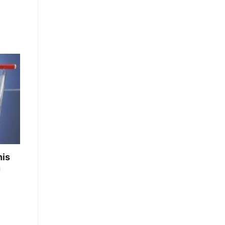
nis
n