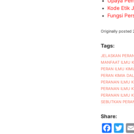
Upaya Pem
Kode Etik 
Fungsi Per
Originally posted
Tags:
JELASKAN PERAN
MANFAAT ILMU K
PERAN ILMU KIM
PERAN KIMIA DA
PERANAN ILMU K
PERANAN ILMU K
PERANAN ILMU K
SEBUTKAN PERA
Share:
F
T