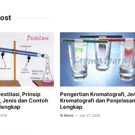
m
h
el
ai
at
e
ost
l
s
gr
A
a
p
m
p
stilasi, Prinsip
Pengertian Kromatografi, Je
n, Jenis dan Contoh
Kromatografi dan Penjelasa
rlengkap
Lengkap
 2026
Si Manis
July 27, 2026