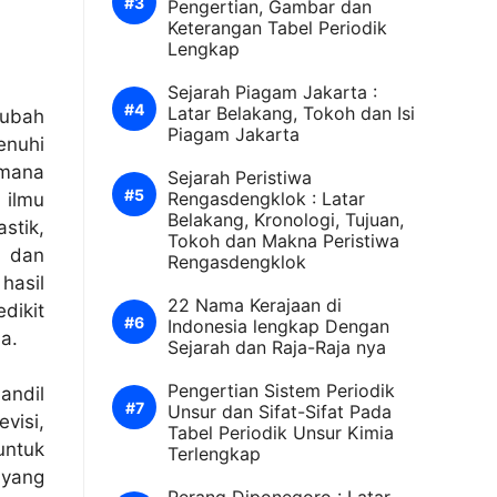
Pengertian, Gambar dan
Keterangan Tabel Periodik
Lengkap
Sejarah Piagam Jakarta :
Latar Belakang, Tokoh dan Isi
gubah
Piagam Jakarta
nuhi
 mana
Sejarah Peristiwa
Rengasdengklok : Latar
 ilmu
Belakang, Kronologi, Tujuan,
stik,
Tokoh dan Makna Peristiwa
, dan
Rengasdengklok
asil
22 Nama Kerajaan di
dikit
Indonesia lengkap Dengan
a.
Sejarah dan Raja-Raja nya
Pengertian Sistem Periodik
andil
Unsur dan Sifat-Sifat Pada
visi,
Tabel Periodik Unsur Kimia
untuk
Terlengkap
 yang