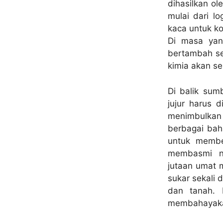
dihasilkan ol
mulai dari l
kaca untuk k
Di masa yan
bertambah se
kimia akan se
Di balik sum
jujur harus 
menimbulkan
berbagai bah
untuk membe
membasmi n
jutaan umat m
sukar sekali 
dan tanah.
membahayakan