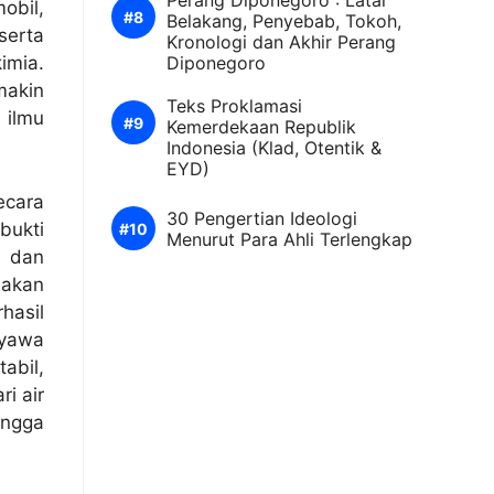
Perang Diponegoro : Latar
mobil,
Belakang, Penyebab, Tokoh,
serta
Kronologi dan Akhir Perang
imia.
Diponegoro
makin
Teks Proklamasi
 ilmu
Kemerdekaan Republik
Indonesia (Klad, Otentik &
EYD)
ecara
30 Pengertian Ideologi
bukti
Menurut Para Ahli Terlengkap
, dan
nakan
hasil
yawa
abil,
i air
ngga