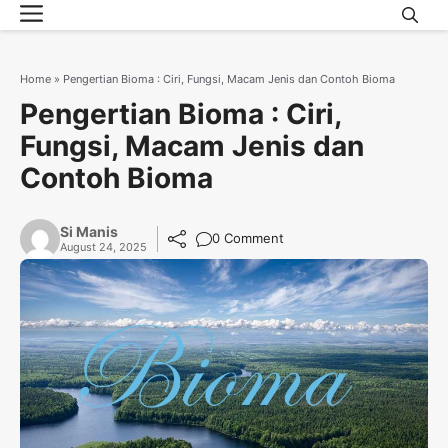
Menu
Skip
to
content
Home
»
Pengertian Bioma : Ciri, Fungsi, Macam Jenis dan Contoh Bioma
Pengertian Bioma : Ciri,
Fungsi, Macam Jenis dan
Contoh Bioma
Si Manis
0 Comment
August 24, 2025