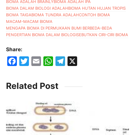
BIOMA ADALAH BRAINLY
BIOMA ADALAH IPA
BIOMA DALAM BIOLOGI ADALAH
BIOMA HUTAN HUJAN TROPIS
BIOMA TAIGA
BIOMA TUNDRA ADALAH
CONTOH BIOMA
MACAM-MACAM BIOMA
MENGAPA BIOMA DI PERMUKAAN BUMI BERBEDA-BEDA
PENGERTIAN BIOMA DALAM BIOLOGI
SEBUTKAN CIRI-CIRI BIOMA
Share:
F
T
E
W
T
X
a
w
m
h
el
c
itt
ai
at
e
Related Post
e
er
l
s
gr
b
A
a
o
p
m
o
p
k