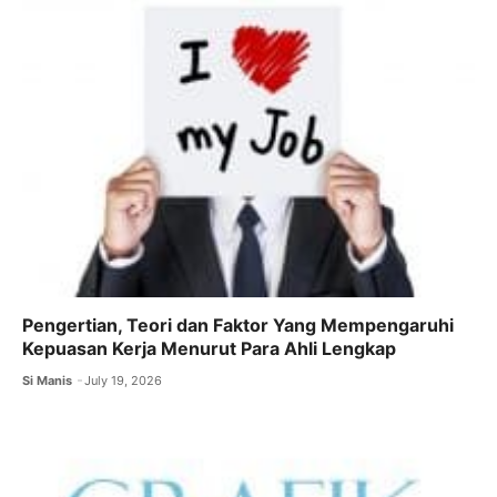
o
p
m
o
p
k
Pengertian, Teori dan Faktor Yang Mempengaruhi
Kepuasan Kerja Menurut Para Ahli Lengkap
Si Manis
July 19, 2026