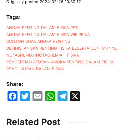
Originally posted 2024-02-26 10:30:17.
Tags:
ANGKA PENTING DALAM FISIKA PPT
ANGKA PENTING DALAM FISIKA WIKIPEDIA
CONTOH SOAL ANGKA PENTING
DEFINISI ANGKA PENTING FISIKA BESERTA CONTOHNYA
NOTASI ILMIAH
NOTASI ILMIAH FISIKA
PENGERTIAN ATURAN ANGKA PENTING DALAM FISIKA
PENGUKURAN DALAM FISIKA
Share:
F
T
E
W
T
X
a
w
m
h
el
c
itt
ai
at
e
Related Post
e
er
l
s
gr
b
A
a