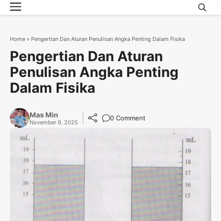
Menu
Skip
to
content
Home
»
Pengertian Dan Aturan Penulisan Angka Penting Dalam Fisika
Pengertian Dan Aturan
Penulisan Angka Penting
Dalam Fisika
Mas Min
0 Comment
November 9, 2025