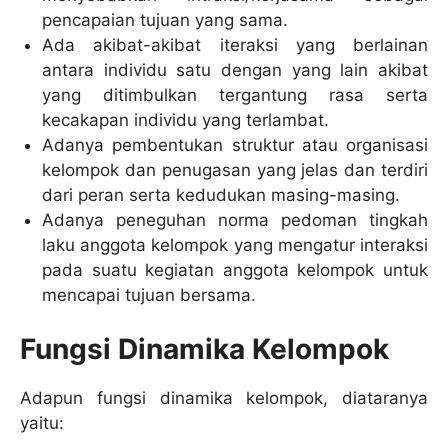
pencapaian tujuan yang sama.
Ada akibat-akibat iteraksi yang berlainan
antara individu satu dengan yang lain akibat
yang ditimbulkan tergantung rasa serta
kecakapan individu yang terlambat.
Adanya pembentukan struktur atau organisasi
kelompok dan penugasan yang jelas dan terdiri
dari peran serta kedudukan masing-masing.
Adanya peneguhan norma pedoman tingkah
laku anggota kelompok yang mengatur interaksi
pada suatu kegiatan anggota kelompok untuk
mencapai tujuan bersama.
Fungsi Dinamika Kelompok
Adapun fungsi dinamika kelompok, diataranya
yaitu: