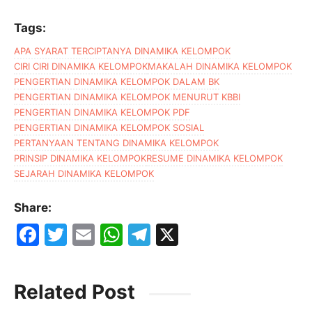
Tags:
APA SYARAT TERCIPTANYA DINAMIKA KELOMPOK
CIRI CIRI DINAMIKA KELOMPOK
MAKALAH DINAMIKA KELOMPOK
PENGERTIAN DINAMIKA KELOMPOK DALAM BK
PENGERTIAN DINAMIKA KELOMPOK MENURUT KBBI
PENGERTIAN DINAMIKA KELOMPOK PDF
PENGERTIAN DINAMIKA KELOMPOK SOSIAL
PERTANYAAN TENTANG DINAMIKA KELOMPOK
PRINSIP DINAMIKA KELOMPOK
RESUME DINAMIKA KELOMPOK
SEJARAH DINAMIKA KELOMPOK
Share:
F
T
E
W
T
X
a
w
m
h
el
c
itt
ai
at
e
Related Post
e
er
l
s
gr