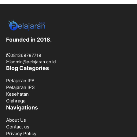
Founded in 2018.
081369787719
admin@pelajaran.co.id
Blog Categories
Pelajaran IPA
Pelajaran IPS
Kesehatan
Olahraga
Navigations
About Us
Contact us
Privacy Policy