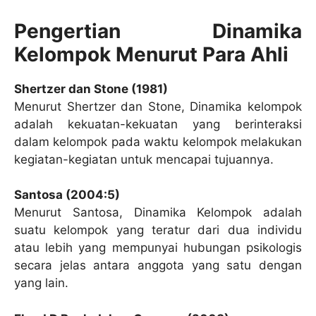
Pengertian Dinamika
Kelompok Menurut Para Ahli
Shertzer dan Stone (1981)
Menurut Shertzer dan Stone, Dinamika kelompok
adalah kekuatan-kekuatan yang berinteraksi
dalam kelompok pada waktu kelompok melakukan
kegiatan-kegiatan untuk mencapai tujuannya.
Santosa (2004:5)
Menurut Santosa, Dinamika Kelompok adalah
suatu kelompok yang teratur dari dua individu
atau lebih yang mempunyai hubungan psikologis
secara jelas antara anggota yang satu dengan
yang lain.