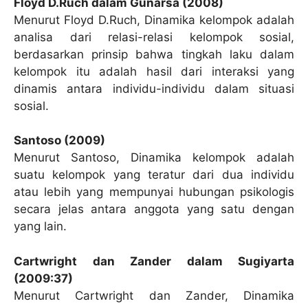
Floyd D.Ruch dalam Gunarsa (2008)
Menurut Floyd D.Ruch, Dinamika kelompok adalah
analisa dari relasi-relasi kelompok sosial,
berdasarkan prinsip bahwa tingkah laku dalam
kelompok itu adalah hasil dari interaksi yang
dinamis antara individu-individu dalam situasi
sosial.
Santoso (2009)
Menurut Santoso, Dinamika kelompok adalah
suatu kelompok yang teratur dari dua individu
atau lebih yang mempunyai hubungan psikologis
secara jelas antara anggota yang satu dengan
yang lain.
Cartwright dan Zander dalam Sugiyarta
(2009:37)
Menurut Cartwright dan Zander, Dinamika