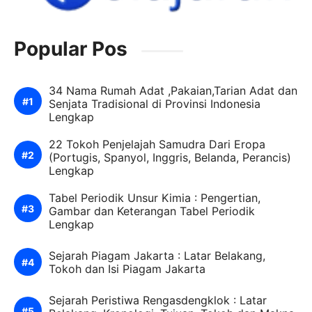
Popular Pos
34 Nama Rumah Adat ,Pakaian,Tarian Adat dan
Senjata Tradisional di Provinsi Indonesia
Lengkap
22 Tokoh Penjelajah Samudra Dari Eropa
(Portugis, Spanyol, Inggris, Belanda, Perancis)
Lengkap
Tabel Periodik Unsur Kimia : Pengertian,
Gambar dan Keterangan Tabel Periodik
Lengkap
Sejarah Piagam Jakarta : Latar Belakang,
Tokoh dan Isi Piagam Jakarta
Sejarah Peristiwa Rengasdengklok : Latar