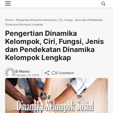
Menu
Skip
to
content
Home
»
Pengertian Dinamika Kelompok, Ciri, Fungsi, Jenis dan Pendekatan
Dinamika Kelompok Lengkap
Pengertian Dinamika
Kelompok, Ciri, Fungsi, Jenis
dan Pendekatan Dinamika
Kelompok Lengkap
Si Manis
0 Comment
February 24, 2025