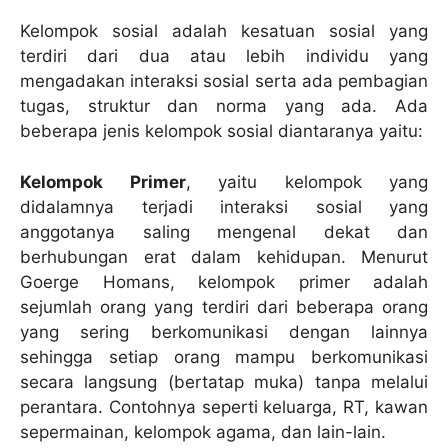
Kelompok sosial adalah kesatuan sosial yang
terdiri dari dua atau lebih individu yang
mengadakan interaksi sosial serta ada pembagian
tugas, struktur dan norma yang ada. Ada
beberapa jenis kelompok sosial diantaranya yaitu:
Kelompok Primer
, yaitu kelompok yang
didalamnya terjadi interaksi sosial yang
anggotanya saling mengenal dekat dan
berhubungan erat dalam kehidupan. Menurut
Goerge Homans, kelompok primer adalah
sejumlah orang yang terdiri dari beberapa orang
yang sering berkomunikasi dengan lainnya
sehingga setiap orang mampu berkomunikasi
secara langsung (bertatap muka) tanpa melalui
perantara. Contohnya seperti keluarga, RT, kawan
sepermainan, kelompok agama, dan lain-lain.