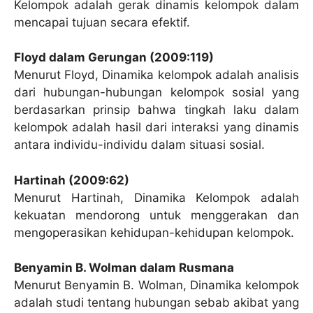
Kelompok adalah gerak dinamis kelompok dalam
mencapai tujuan secara efektif.
Floyd dalam Gerungan (2009:119)
Menurut Floyd, Dinamika kelompok adalah analisis
dari hubungan-hubungan kelompok sosial yang
berdasarkan prinsip bahwa tingkah laku dalam
kelompok adalah hasil dari interaksi yang dinamis
antara individu-individu dalam situasi sosial.
Hartinah (2009:62)
Menurut Hartinah, Dinamika Kelompok adalah
kekuatan mendorong untuk menggerakan dan
mengoperasikan kehidupan-kehidupan kelompok.
Benyamin B. Wolman dalam Rusmana
Menurut Benyamin B. Wolman, Dinamika kelompok
adalah studi tentang hubungan sebab akibat yang