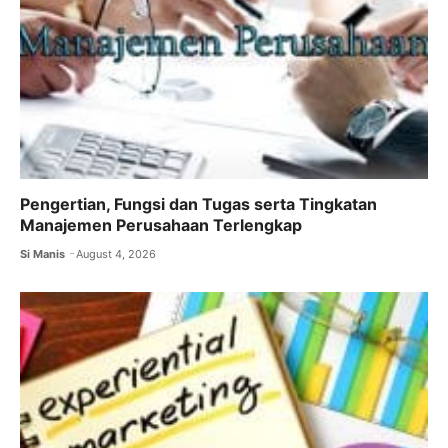
Pengertian, Fungsi dan Tugas serta Tingkatan
Manajemen Perusahaan Terlengkap
Si Manis
August 4, 2026