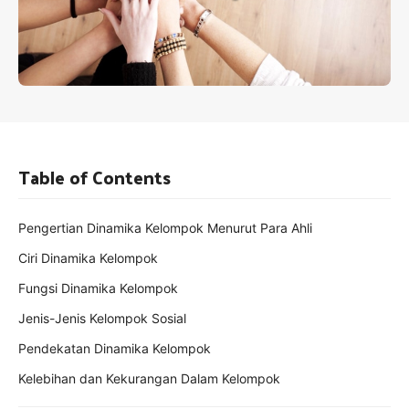
Table of Contents
Pengertian Dinamika Kelompok Menurut Para Ahli
Ciri Dinamika Kelompok
Fungsi Dinamika Kelompok
Jenis-Jenis Kelompok Sosial
Pendekatan Dinamika Kelompok
Kelebihan dan Kekurangan Dalam Kelompok