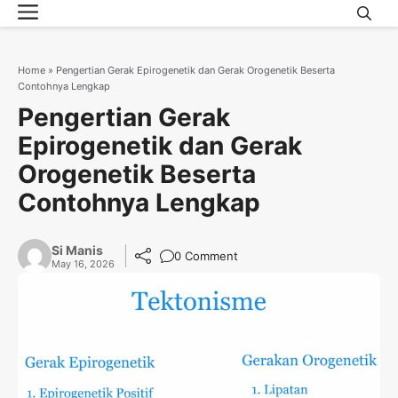
Menu
Skip
to
content
Home
»
Pengertian Gerak Epirogenetik dan Gerak Orogenetik Beserta
Contohnya Lengkap
Pengertian Gerak
Epirogenetik dan Gerak
Orogenetik Beserta
Contohnya Lengkap
Si Manis
0 Comment
May 16, 2026