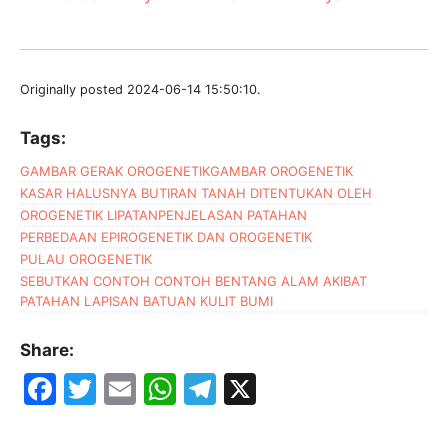
Originally posted 2024-06-14 15:50:10.
Tags:
GAMBAR GERAK OROGENETIK
GAMBAR OROGENETIK
KASAR HALUSNYA BUTIRAN TANAH DITENTUKAN OLEH
OROGENETIK LIPATAN
PENJELASAN PATAHAN
PERBEDAAN EPIROGENETIK DAN OROGENETIK
PULAU OROGENETIK
SEBUTKAN CONTOH CONTOH BENTANG ALAM AKIBAT
PATAHAN LAPISAN BATUAN KULIT BUMI
Share:
F
T
E
W
T
X
a
w
m
h
el