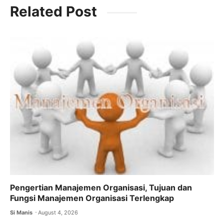
c
itt
ai
at
e
Related Post
e
er
l
s
gr
b
A
a
o
p
m
o
p
k
Pengertian Manajemen Organisasi, Tujuan dan
Fungsi Manajemen Organisasi Terlengkap
Si Manis
August 4, 2026