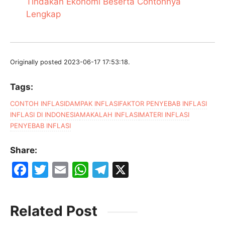
Tindakan Ekonomi Beserta Contohnya
Lengkap
Originally posted 2023-06-17 17:53:18.
Tags:
CONTOH INFLASI
DAMPAK INFLASI
FAKTOR PENYEBAB INFLASI
INFLASI DI INDONESIA
MAKALAH INFLASI
MATERI INFLASI
PENYEBAB INFLASI
Share:
F
T
E
W
T
X
a
w
m
h
el
c
itt
ai
at
e
Related Post
e
er
l
s
gr