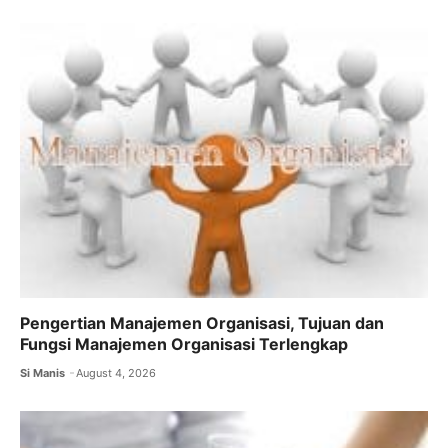
b
A
a
o
p
m
o
p
k
Pengertian Manajemen Organisasi, Tujuan dan
Fungsi Manajemen Organisasi Terlengkap
Si Manis
August 4, 2026