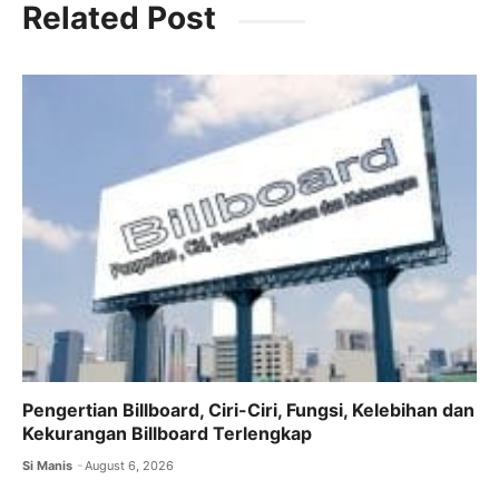
Related Post
e
er
l
s
gr
b
A
a
o
p
m
o
p
k
Pengertian Billboard, Ciri-Ciri, Fungsi, Kelebihan dan
Kekurangan Billboard Terlengkap
Si Manis
August 6, 2026