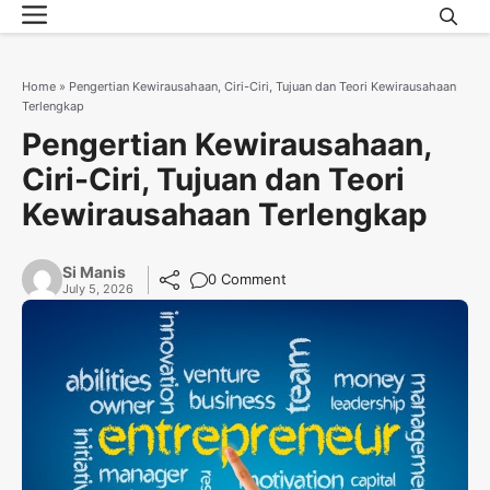
Menu
Skip
to
content
Home
»
Pengertian Kewirausahaan, Ciri-Ciri, Tujuan dan Teori Kewirausahaan
Terlengkap
Pengertian Kewirausahaan,
Ciri-Ciri, Tujuan dan Teori
Kewirausahaan Terlengkap
Si Manis
0 Comment
July 5, 2026