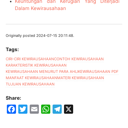
Keuntungan dan Kerugian Yang Diterjadi
Dalam Kewirausahaan
Originally posted 2024-07-15 20:11:48.
Tags:
CIRI-CIRI KEWIRAUSAHAAN
CONTOH KEWIRAUSAHAAN
KARAKTERISTIK KEWIRAUSAHAAN
KEWIRAUSAHAAN MENURUT PARA AHLI
KEWIRAUSAHAAN PDF
MANFAAT KEWIRAUSAHAAN
MATERI KEWIRAUSAHAAN
TUJUAN KEWIRAUSAHAAN
Share:
F
T
E
W
T
X
a
w
m
h
el
c
itt
ai
at
e