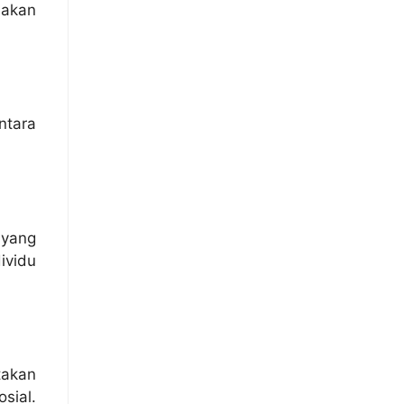
nakan
ntara
 yang
ividu
takan
sial.