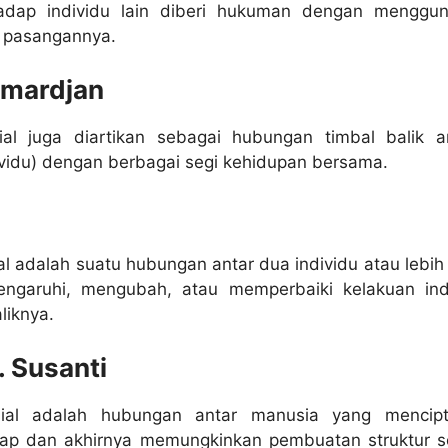
hadap individu lain diberi hukuman dengan menggu
h pasangannya.
emardjan
sial juga diartikan sebagai hubungan timbal balik a
ividu) dengan berbagai segi kehidupan bersama.
ial adalah suatu hubungan antar dua individu atau lebih
ngaruhi, mengubah, atau memperbaiki kelakuan ind
liknya.
. Susanti
osial adalah hubungan antar manusia yang mencip
ap dan akhirnya memungkinkan pembuatan struktur so