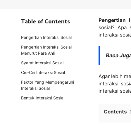
Table of Contents
Pengertian I
sosial? Apa 
interaksi sosia
Pengertian Interaksi Sosial
Pengertian Interaksi Sosial
Menurut Para Ahli
Baca Juga
Syarat Interaksi Sosial
Ciri-Ciri Interaksi Sosial
Agar lebih m
Faktor Yang Mempengaruhi
interaksi sos
Interaksi Sosial
interaksi sosi
Bentuk Interaksi Sosial
Contents