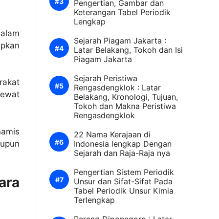
Pengertian, Gambar dan
Keterangan Tabel Periodik
Lengkap
dalam
Sejarah Piagam Jakarta :
apkan
Latar Belakang, Tokoh dan Isi
Piagam Jakarta
Sejarah Peristiwa
rakat
Rengasdengklok : Latar
lewat
Belakang, Kronologi, Tujuan,
Tokoh dan Makna Peristiwa
Rengasdengklok
namis
22 Nama Kerajaan di
aupun
Indonesia lengkap Dengan
Sejarah dan Raja-Raja nya
Pengertian Sistem Periodik
ara
Unsur dan Sifat-Sifat Pada
Tabel Periodik Unsur Kimia
Terlengkap