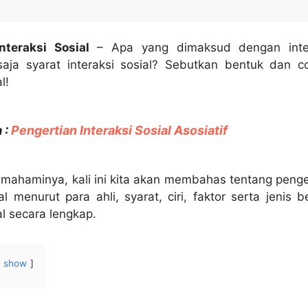
nteraksi Sosial
– Apa yang dimaksud dengan inte
saja syarat interaksi sosial? Sebutkan bentuk dan c
l!
 :
Pengertian Interaksi Sosial Asosiatif
emahaminya, kali ini kita akan membahas tentang penge
ial menurut para ahli, syarat, ciri, faktor serta jenis 
al secara lengkap.
show