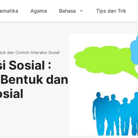
ematika
Agama
Bahasa
Tips dan Trik
entuk dan Contoh Interaksi Sosial
 Sosial :
, Bentuk dan
sial