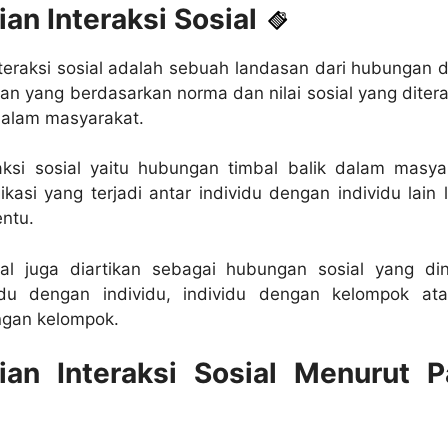
an Interaksi Sosial
nteraksi sosial adalah sebuah landasan dari hubungan 
an yang berdasarkan norma dan nilai sosial yang diter
dalam masyarakat.
eraksi sosial yaitu hubungan timbal balik dalam masya
kasi yang terjadi antar individu dengan individu lain 
entu.
sial juga diartikan sebagai hubungan sosial yang di
idu dengan individu, individu dengan kelompok at
gan kelompok.
ian Interaksi Sosial Menurut P