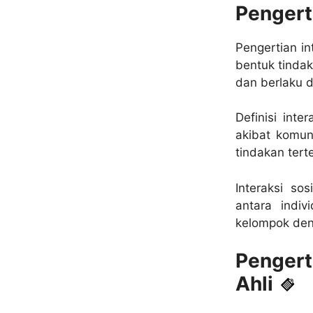
Pengerti
Pengertian i
bentuk tindak
dan berlaku 
Definisi int
akibat komuni
tindakan tert
Interaksi so
antara indiv
kelompok den
Pengert
Ahli