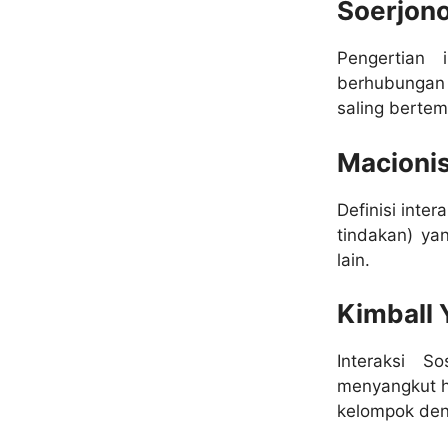
Soerjon
Pengertian 
berhubungan 
saling bertem
Macioni
Definisi inte
tindakan) ya
lain.
Kimball
Interaksi S
menyangkut h
kelompok den