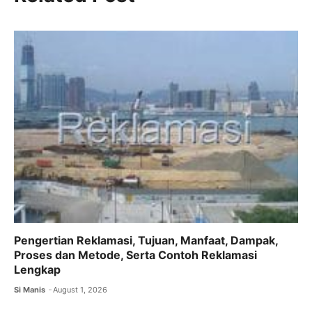
e
er
l
s
gr
b
A
a
o
p
m
o
p
k
Pengertian Reklamasi, Tujuan, Manfaat, Dampak,
Proses dan Metode, Serta Contoh Reklamasi
Lengkap
Si Manis
August 1, 2026