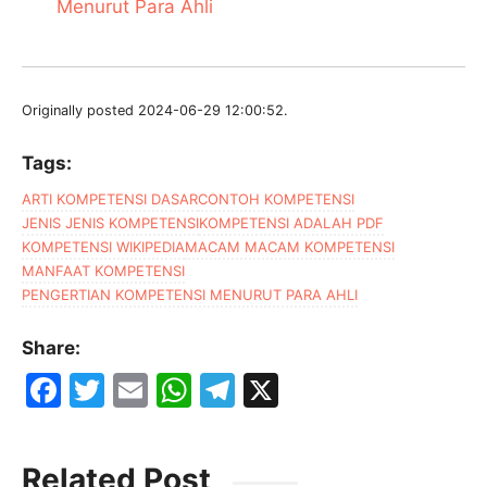
Menurut Para Ahli
Originally posted 2024-06-29 12:00:52.
Tags:
ARTI KOMPETENSI DASAR
CONTOH KOMPETENSI
JENIS JENIS KOMPETENSI
KOMPETENSI ADALAH PDF
KOMPETENSI WIKIPEDIA
MACAM MACAM KOMPETENSI
MANFAAT KOMPETENSI
PENGERTIAN KOMPETENSI MENURUT PARA AHLI
Share:
F
T
E
W
T
X
a
w
m
h
el
c
itt
ai
at
e
Related Post