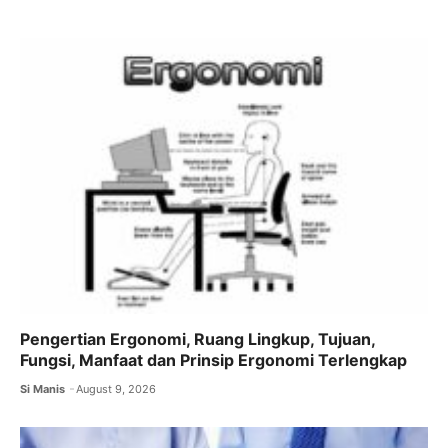
e
er
l
s
gr
b
A
a
o
p
m
o
p
k
Pengertian Ergonomi, Ruang Lingkup, Tujuan,
Fungsi, Manfaat dan Prinsip Ergonomi Terlengkap
Si Manis
August 9, 2026