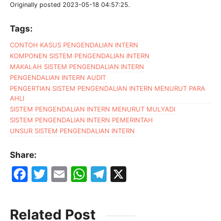
Originally posted 2023-05-18 04:57:25.
Tags:
CONTOH KASUS PENGENDALIAN INTERN
KOMPONEN SISTEM PENGENDALIAN INTERN
MAKALAH SISTEM PENGENDALIAN INTERN
PENGENDALIAN INTERN AUDIT
PENGERTIAN SISTEM PENGENDALIAN INTERN MENURUT PARA
AHLI
SISTEM PENGENDALIAN INTERN MENURUT MULYADI
SISTEM PENGENDALIAN INTERN PEMERINTAH
UNSUR SISTEM PENGENDALIAN INTERN
Share:
F
T
E
W
T
X
a
w
m
h
el
c
itt
ai
at
e
Related Post